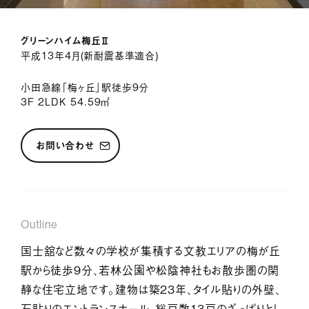
サービス紹介
グリーンハイム梅丘Ⅱ
ジャーナル
平成13年4月(新耐震基準適合)
お問い合わせ
小田急線「梅ヶ丘」駅徒歩9分
3F 2LDK 54.59㎡
会社情報
採用情報
プライバシーポリシー
お問い合わせ
Outline
国士舘など数々の学校が集積する文教エリアの梅が丘
駅から徒歩9分、若林公園や松陰神社もお散歩圏の閑
静な住宅立地です。建物は築23年、タイル貼りの外壁、
石貼りのエントランスホール、総戸数13戸のざっぱりとし