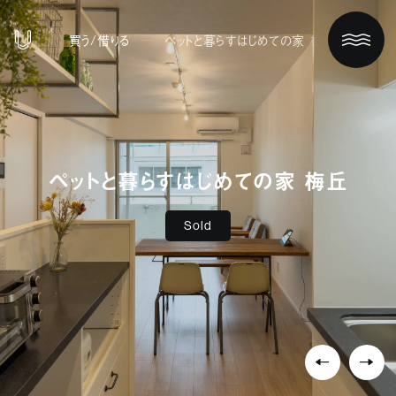
買う/借りる
ペットと暮らすはじめての家 梅丘
ペットと暮らすはじめての家 梅丘
Sold
ホーム
買う/借りる
リノベする