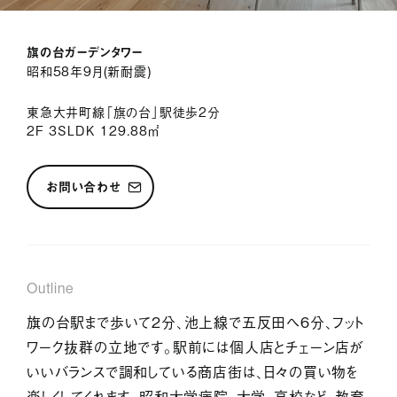
サービス紹介
旗の台ガーデンタワー
ジャーナル
昭和58年9月（新耐震）
お問い合わせ
東急大井町線「旗の台」駅徒歩2分
2F 3SLDK 129.88㎡
会社情報
採用情報
プライバシーポリシー
お問い合わせ
Outline
旗の台駅まで歩いて2分、池上線で五反田へ6分、フット
ワーク抜群の立地です。駅前には個人店とチェーン店が
いいバランスで調和している商店街は、日々の買い物を
楽しくしてくれます。昭和大学病院、大学、高校など、教育