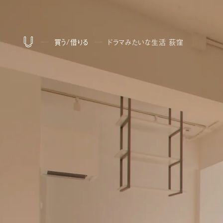
買う/借りる
ドラマみたいな生活 荻窪