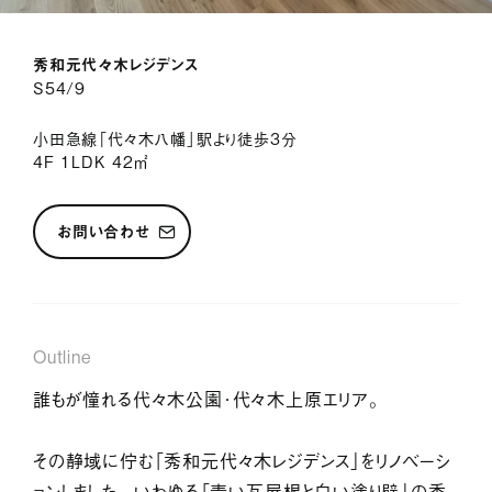
サービス紹介
秀和元代々木レジデンス
ジャーナル
S54/9
お問い合わせ
小田急線「代々木八幡」駅より徒歩3分
4F 1LDK 42㎡
会社情報
採用情報
プライバシーポリシー
お問い合わせ
Outline
誰もが憧れる代々木公園・代々木上原エリア。
その静域に佇む「秀和元代々木レジデンス」をリノベーシ
ョンしました 。いわゆる「青い瓦屋根と白い塗り壁」の秀