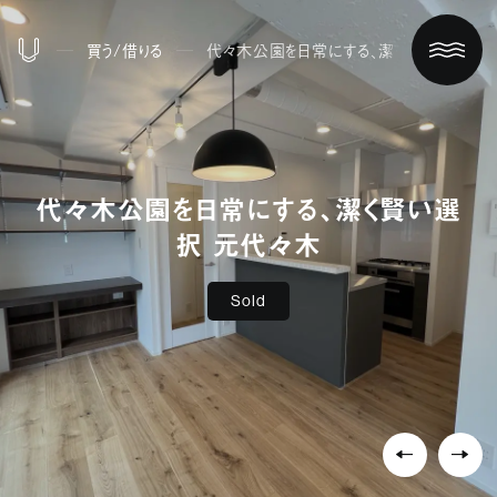
買う/借りる
代々木公園を日常にする、潔く賢い選択 元
代々木公園を日常にする、潔く賢い選
択 元代々木
Sold
ホーム
買う/借りる
リノベする