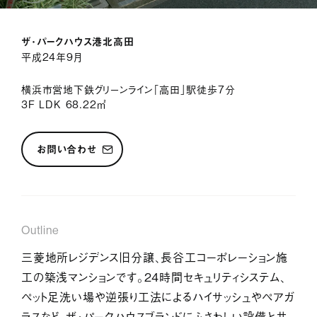
サービス紹介
ザ・パークハウス港北高田
ジャーナル
平成24年9月
お問い合わせ
横浜市営地下鉄グリーンライン「高田」駅徒歩7分
3F LDK 68.22㎡
会社情報
採用情報
プライバシーポリシー
お問い合わせ
Outline
三菱地所レジデンス旧分譲、長谷工コーポレーション施
工の築浅マンションです。24時間セキュリティシステム、
ペット足洗い場や逆張り工法によるハイサッシュやペアガ
ラスなど、ザ・パークハウスブランドにふさわしい設備と共