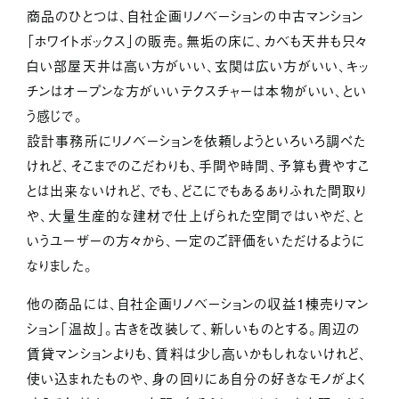
サービス紹介
商品のひとつは、自社企画リノベーションの中古マンション
「ホワイトボックス」の販売。無垢の床に、カベも天井も只々
ジャーナル
白い部屋天井は高い方がいい、玄関は広い方がいい、キッ
チンはオープンな方がいいテクスチャーは本物がいい、とい
お問い合わせ
う感じで。
会社情報
採用情報
プライバシーポリシー
設計事務所にリノベーションを依頼しようといろいろ調べた
けれど、そこまでのこだわりも、手間や時間、予算も費やすこ
とは出来ないけれど、でも、どこにでもあるありふれた間取り
や、大量生産的な建材で仕上げられた空間ではいやだ、と
いうユーザーの方々から、一定のご評価をいただけるように
なりました。
他の商品には、自社企画リノベーションの収益1棟売りマン
ション「温故」。古きを改装して、新しいものとする。周辺の
賃貸マンションよりも、賃料は少し高いかもしれないけれど、
使い込まれたものや、身の回りにあ自分の好きなモノがよく