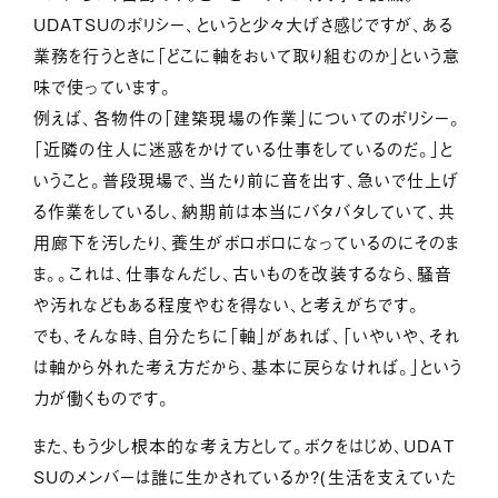
サービス紹介
UDATSUのポリシー、というと少々大げさ感じですが、ある
業務を行うときに「どこに軸をおいて取り組むのか」という意
ジャーナル
味で使っています。
例えば、各物件の「建築現場の作業」についてのポリシー。
お問い合わせ
「近隣の住人に迷惑をかけている仕事をしているのだ。」と
会社情報
採用情報
プライバシーポリシー
いうこと。普段現場で、当たり前に音を出す、急いで仕上げ
る作業をしているし、納期前は本当にバタバタしていて、共
用廊下を汚したり、養生がボロボロになっているのにそのま
ま。。これは、仕事なんだし、古いものを改装するなら、騒音
や汚れなどもある程度やむを得ない、と考えがちです。
でも、そんな時、自分たちに「軸」があれば、「いやいや、それ
は軸から外れた考え方だから、基本に戻らなければ。」という
力が働くものです。
また、もう少し根本的な考え方として。ボクをはじめ、ＵＤＡＴ
ＳＵのメンバーは誰に生かされているか？（生活を支えていた