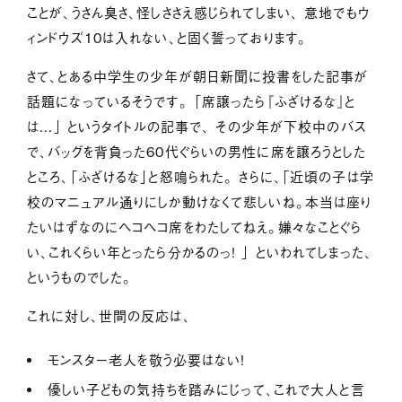
ことが、うさん臭さ、怪しささえ感じられてしまい、 意地でもウ
サービス紹介
ィンドウズ１０は入れない、と固く誓っております。
ジャーナル
さて、とある中学生の少年が朝日新聞に投書をした記事が
お問い合わせ
話題になっているそうです。 「席譲ったら『ふざけるな』と
は...」 というタイトルの記事で、 その少年が下校中のバス
会社情報
採用情報
プライバシーポリシー
で、バッグを背負った60代ぐらいの男性に席を譲ろうとした
ところ、「ふざけるな」と怒鳴られた。 さらに、「近頃の子は学
校のマニュアル通りにしか動けなくて悲しいね。本当は座り
たいはずなのにヘコヘコ席をわたしてねえ。嫌々なことぐら
い、これくらい年とったら分かるのっ! 」 といわれてしまった、
というものでした。
これに対し、世間の反応は、
モンスター老人を敬う必要はない！
優しい子どもの気持ちを踏みにじって、これで大人と言