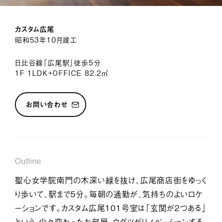
サービス紹介
カスタム広尾
ジャーナル
昭和53年10月竣工
お問い合わせ
日比谷線「広尾駅」徒歩5分
1F 1LDK+OFFICE 82.2㎡
会社情報
採用情報
プライバシーポリシー
お問い合わせ
Outline
聖心女学院南門の木深い緑を抜け、広尾商店街をゆっく
り歩いて、駅まで5分。毎朝の通勤が、気持ちのよいロケ
ーションです。カスタム広尾101号室は「玄関が2つある」
という、少々変わったお部屋。ウダツがリノベーションする