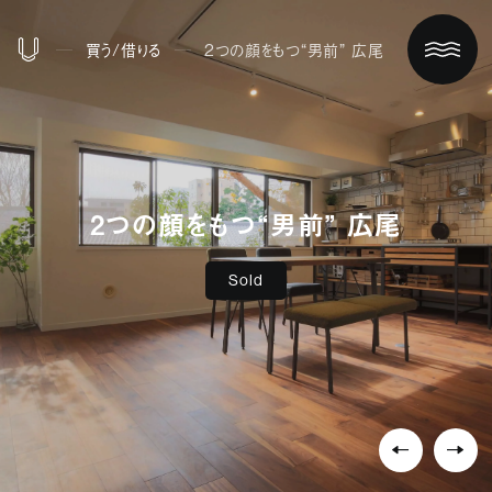
買う/借りる
2つの顔をもつ“男前” 広尾
2つの顔をもつ“男前” 広尾
Sold
ホーム
買う/借りる
リノベする