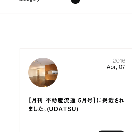
株式会
東京
下目黒6
ライオ
2016
Apr, 07
info@u
Faceb
Insta
【月刊 不動産流通 ５月号】に掲載され
ました。（UDATSU）