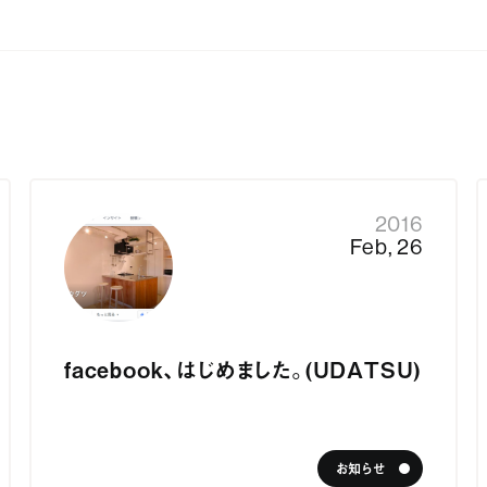
リノベす
サービ
社ウダツ
ジャーナ
都目黒区
-16-13
ンズマンション下目黒103
2016
お問い
Feb, 26
datsu.co.jp
ook
gram
会社情報
採用情報
facebook、はじめました。（UDATSU）
お知らせ