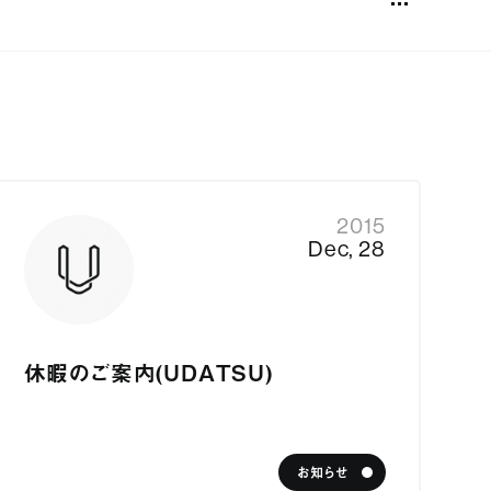
る
ス紹介
Sitemap
Services
ル
買う/借りる
WHITE BOX
リノベする
OnCo 温故
2015
合わせ
サービス紹介
My+U
Dec, 28
ジャーナル
カスタマイズ賃貸
会社概要
あそびごころゼロ
プライバシーポリシー
採用情報
お問い合わせ
休暇のご案内（UDATSU）
売却仲介サービス
お知らせ