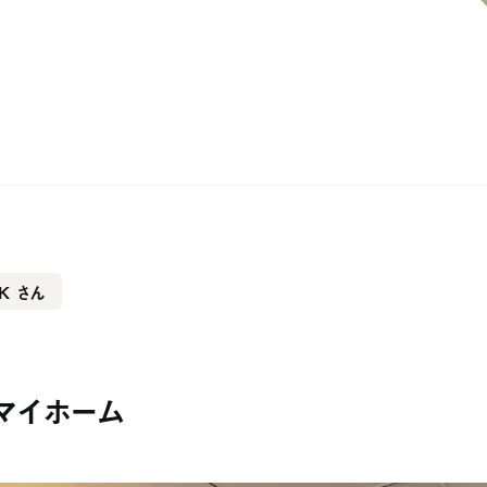
リノベす
サービ
社ウダツ
ジャーナ
都目黒区
-16-13
ンズマンション下目黒103
お問い
datsu.co.jp
ook
K さん
gram
会社情報
採用情報
マイホーム