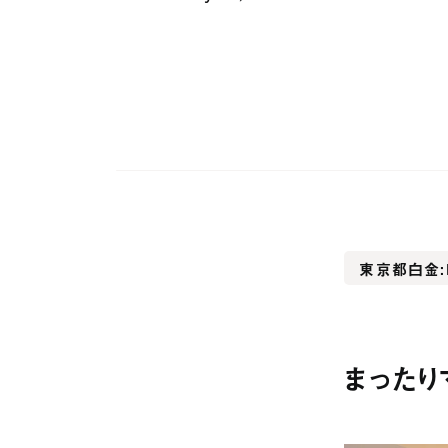
株式会
東京
下目黒6
ライオ
info@u
Faceb
東京都白金：
Insta
まったり