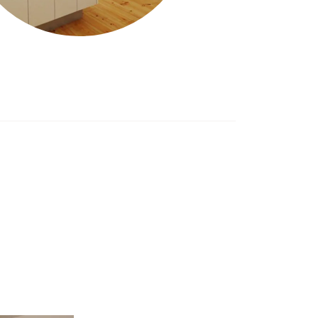
る
ス紹介
Sitemap
Services
ル
買う/借りる
WHITE BOX
リノベする
OnCo 温故
合わせ
サービス紹介
My+U
ジャーナル
カスタマイズ賃貸
会社概要
あそびごころゼロ
プライバシーポリシー
採用情報
お問い合わせ
売却仲介サービス