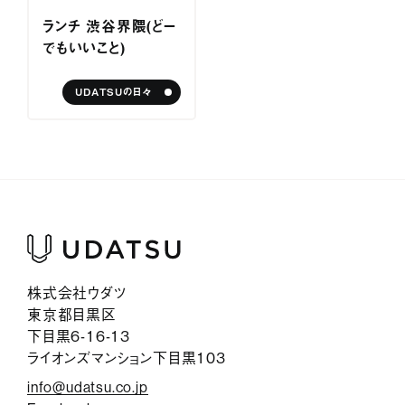
サービス紹介
ランチ 渋谷界隈（どー
でもいいこと）
ジャーナル
UDATSUの日々
お問い合わせ
会社情報
採用情報
プライバシーポリシー
株式会社ウダツ
東京都目黒区
下目黒6-16-13
ライオンズマンション下目黒103
info@udatsu.co.jp