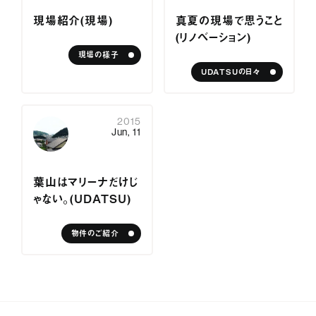
サービス紹介
現場紹介（現場）
真夏の現場で思うこと
（リノベーション）
ジャーナル
現場の様子
UDATSUの日々
お問い合わせ
会社情報
採用情報
プライバシーポリシー
2015
Jun, 11
葉山はマリーナだけじ
ゃない。（UDATSU）
物件のご紹介