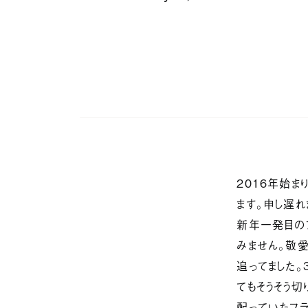
株式会
東京
下目黒6
ライオ
info@u
Faceb
２０１６年始ま
Insta
ます。申し遅れ
新年一発目のブ
みません。敬愛
追ってました。
てもそうそう切
配っていたフ