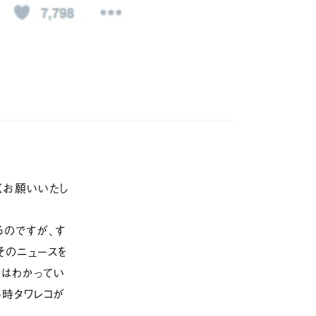
る
ス紹介
Sitemap
Services
ル
買う/借りる
WHITE BOX
リノベする
OnCo 温故
合わせ
サービス紹介
My+U
ジャーナル
カスタマイズ賃貸
くお願いいたし
会社概要
あそびごころゼロ
プライバシーポリシー
採用情報
お問い合わせ
るのですが、す
売却仲介サービス
そのニュースを
ではわかってい
る時タワレコが