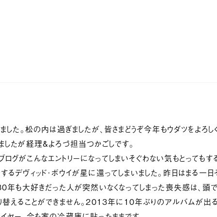
リノベす
サービ
社ウダツ
ジャーナ
都目黒区
-16-13
ンズマンション下目黒103
お問い
datsu.co.jp
ook
りました。松の内は過ぎましたが、皆さまどうぞ今年もウダツをよろし
gram
会社情報
採用情報
ましたが経理＆よろづ担当つかごしです。
ログがこんなエントリーになってしまいそぐわない気もとってもす
するデヴィッド・ボウイが星に還ってしまいました。昨日はまる一日
３０年も大好きだった人が突然いなくなってしまった喪失感は、頭
り替えることができません。２０１３年に１０年ぶりのアルバムが出
ライヤー、今も家の冷蔵庫に貼ったままです。