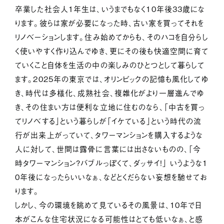
サービス紹介
卒業した社会人１年生は、いうまでもなく１０年後３３歳にな
ります。彼らは家が必要になった時、古い家を買ってそれを
ジャーナル
リノベーションします。住み始めてからも、そのハコを自分らし
く使いやすく作り込んでゆき、更にその後も快適空間に育て
お問い合わせ
ていくこと自体を生活の中の楽しみのひとつとして暮らして
会社情報
採用情報
プライバシーポリシー
ます。２０２５年の東京では、オリンピックの記憶も風化してゆ
き、時代は多様化、成熟社会、複雑化がより一層進んでゆ
き、その住まい方は便利な立地に住むのなら、「中古を買っ
てリノベする」という暮らしが「イケている」という時代の流
行が出来上がっていて、タワーマンションを購入するような
人に対して、世間は露骨に言葉には出さないものの、「今
時タワーマンション？バブルっぽくて、ダッサイ！」 いうような１
０年後になったらいいなぁ、などとくだらない妄想を馳せてお
ります。
しかし、今の環境を眺めて見ているその風景は、１０年で日
本がこんな住宅状況になる可能性はとても低いなぁ、と感