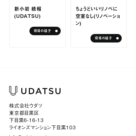
サービス紹介
新小岩 続報
ちょうどいいリノベに
（UDATSU）
空室なし（リノベーショ
ジャーナル
ン）
現場の様子
お問い合わせ
現場の様子
会社情報
採用情報
プライバシーポリシー
株式会社ウダツ
東京都目黒区
下目黒6-16-13
ライオンズマンション下目黒103