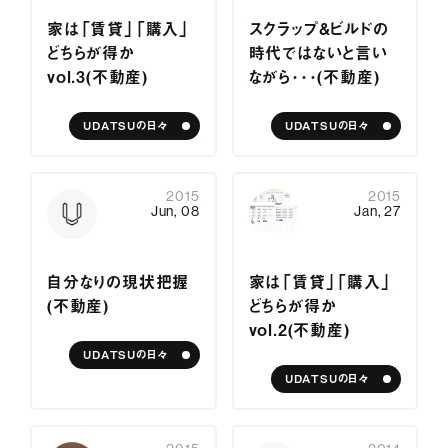
サービス紹介
家は「賃貸」「購入」
スクラップ＆ビルドの
どちらが得か
時代ではないと言い
ジャーナル
vol.3（不動産）
ながら・・・（不動産）
お問い合わせ
UDATSUの日々
UDATSUの日々
会社情報
採用情報
プライバシーポリシー
2015
2015
Jun, 08
Jan, 27
自分なりの現状把握
家は「賃貸」「購入」
（不動産）
どちらが得か
vol.2（不動産）
UDATSUの日々
UDATSUの日々